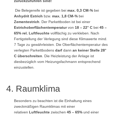
zurückzuführen sind!
Die Belegereife ist gegeben bei
max. 0,3 CM-%
bei
Anhydrit Estrich
bzw.
max. 1,8 CM-%
bei
Zementestrich
. Der Parkettboden ist bei einer
Estrichoberflächentemperatur
von
18 – 22° C
bei
45 –
65% rel. Luftfeuchte
vollflächig zu verkleben. Nach
Fertigstellung der Verlegung sind diese Klimawerte mind.
7 Tage zu gewährleisten. Die Oberflächentemperatur des
verlegten Parkettbodens
darf
dann
an keiner Stelle 28°
C überschreiten
. Die Heizleistung der Anlage ist
diesbezüglich vom Heizungsfachmann entsprechend
einzustellen.
4. Raumklima
Besonders zu beachten ist die Einhaltung eines
zweckmäßigen Raumklimas mit einer
relativen
Luftfeuchte
zwischen
45 – 65%
und einer