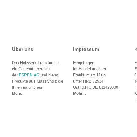
Über uns
Impressum
K
Das Holzwerk-Frankfurt ist
Eingetragen
E
ein Geschäftsbereich
im Handelsregister
E
der
ESPEN AG
und bietet
Frankfurt am Main
6
Produkte aus Massivholz die
unter HRB 72534
T
Ihnen natürliches
Ust.Id.Nr.: DE 811423380
F
Mehr...
Mehr...
K
E